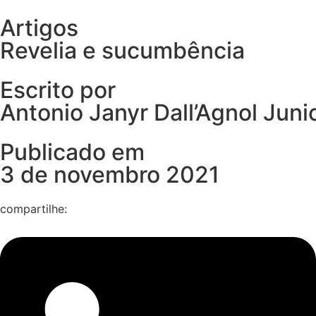
Artigos
Revelia e sucumbência
Início
Sobre Nós
Especializações
Equipe
Artigo
Escrito por
Antonio Janyr Dall’Agnol Juni
Publicado em
3 de novembro 2021
compartilhe: