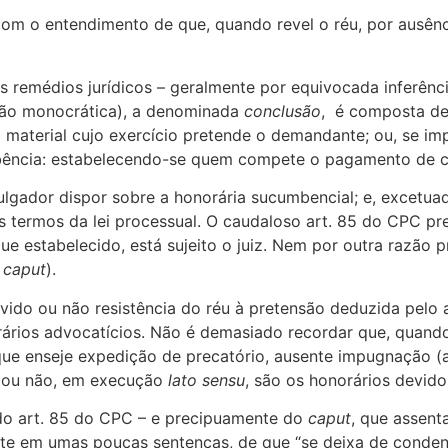
m o entendimento de que, quando revel o réu, por ausênci
remédios jurídicos – geralmente por equivocada inferênc
são monocrática), a denominada
conclusão
, é composta de 
 material cujo exercício pretende o demandante; ou, se i
bência: estabelecendo-se quem compete o pagamento de cu
julgador dispor sobre a honorária sucumbencial; e, excetuad
nos termos da lei processual. O caudaloso art. 85 do CPC p
 que estabelecido, está sujeito o juiz. Nem por outra razã
,
caput
).
vido ou não resistência do réu à pretensão deduzida pelo a
orários advocatícios. Não é demasiado recordar que, quand
ue enseje expedição de precatório, ausente impugnação (ar
ia ou não, em execução
lato sensu
, são os honorários devidos
s do art. 85 do CPC – e precipuamente do
caput
, que assent
te em umas poucas sentenças, de que “se deixa de condenar 