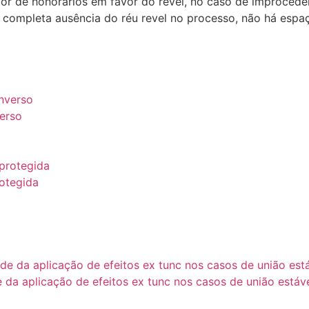
r de honorários em favor do revel, no caso de improcedên
 de completa ausência do réu revel no processo, não há esp
verso
rotegida
da aplicação de efeitos ex tunc nos casos de união estáve