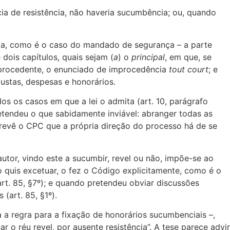
a de resistência, não haveria sucumbência; ou, quando
ia, como é o caso do mandado de segurança – a parte
dois capítulos, quais sejam (
a
) o
principal
, em que, se
mprocedente, o enunciado de improcedência
tout court
; e
stas, despesas e honorários.
os os casos em que a lei o admita (art. 10, parágrafo
retendeu o que sabidamente inviável: abranger todas as
o prevê o CPC que a própria direção do processo há de se
utor, vindo este a sucumbir, revel ou não, impõe-se ao
o quis excetuar, o fez o Código explicitamente, como é o
t. 85, §7º); e quando pretendeu obviar discussões
 (art. 85, §1º).
a a regra para a fixação de honorários sucumbenciais –,
o réu revel, por ausente resistência”. A tese parece advir