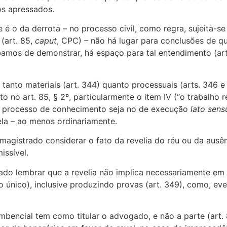
os apressados.
 é o da derrota – no processo civil, como regra, sujeita-
(art. 85,
caput
, CPC) – não há lugar para conclusões de q
amos de demonstrar, há espaço para tal entendimento (art
 tanto materiais (art. 344) quanto processuais (arts. 346 e 
 no art. 85, § 2º, particularmente o item IV (“o trabalho
a no processo de conhecimento seja no de execução
lato sens
la – ao menos ordinariamente.
magistrado considerar o fato da revelia do réu ou da ausên
issível.
ado lembrar que a revelia não implica necessariamente em
afo único), inclusive produzindo provas (art. 349), como, 
mbencial tem como titular o advogado, e não a parte (art.