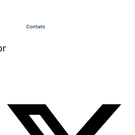
Contato
s
Livros
or