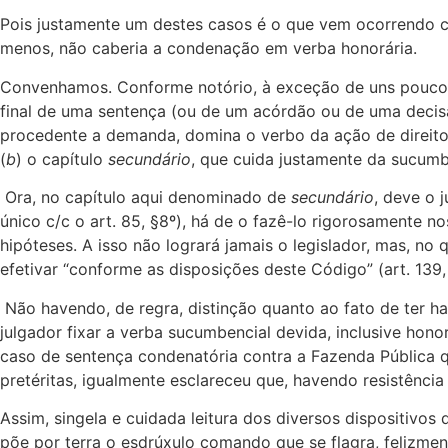
Pois justamente um destes casos é o que vem ocorrendo co
menos, não caberia a condenação em verba honorária.
Convenhamos. Conforme notório, à exceção de uns poucos 
final de uma sentença (ou de um acórdão ou de uma deci
procedente a demanda, domina o verbo da ação de direito
(
b
) o capítulo
secundário
, que cuida justamente da sucum
Ora, no capítulo aqui denominado de
secundário
, deve o 
único c/c o art. 85, §8º), há de o fazê-lo rigorosamente 
hipóteses. A isso não logrará jamais o legislador, mas, no
efetivar “conforme as disposições deste Código” (art. 139
Não havendo, de regra, distinção quanto ao fato de ter ha
julgador fixar a verba sucumbencial devida, inclusive hon
caso de sentença condenatória contra a Fazenda Pública q
pretéritas, igualmente esclareceu que, havendo resistênc
Assim, singela e cuidada leitura dos diversos dispositivo
põe por terra o esdrúxulo comando que se flagra, felizmen