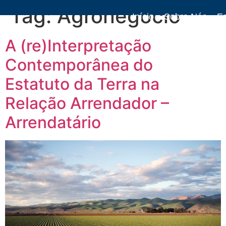
Tag:
Agronegócio
Início
Sobre Nós
Es
Artigos
Livro
A (re)Interpretação
Contemporânea do
Estatuto da Terra na
Relação Arrendador –
Arrendatário